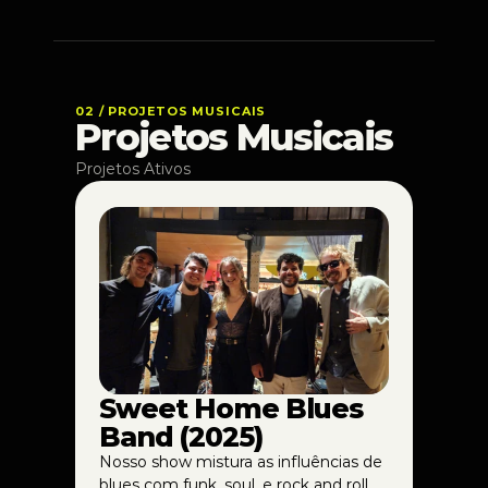
02 / PROJETOS MUSICAIS
Projetos Musicais 
Projetos Ativos
Foto do projeto
BANDA SHBB
Sweet Home Blues 
Band (2025)
Nosso show mistura as influências de 
blues com funk, soul, e rock and roll 