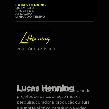
LUCAS HENNING
QUEM SOU
PROJETOS
ATUAÇÃO
LINHA DO TEMPO
PORTFÓLIO ARTÍSTICO
Música, 
produção e 
pesquisa em 
movimento
Lucas Henning
Portfólio de atuação musical reunindo 
projetos de palco, direção musical, 
pesquisa, curadoria, produção cultural 
e suporte técnico para áudio e vídeo.