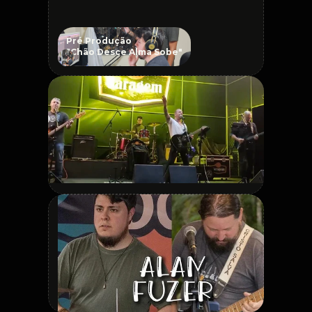
Pré Produção 
"Chão Desce Alma Sobe"
Pré Produção 
"Chão Desce Alma Sobe"
Legenda da foto: pesquisa, curadoria 
ou gravação.