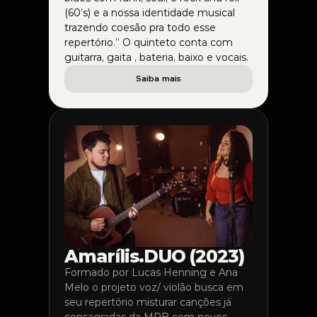
(60’s) e a nossa identidade musical 
trazendo coesão pra todo esse 
repertório.” O quinteto conta com 
guitarra, gaita , bateria, baixo e vocais. 
Saiba mais
Amarílis.DUO (2023)
Formado por Lucas Henning e Ana 
Melo o projeto voz/ violão busca em 
seu repertório misturar canções já 